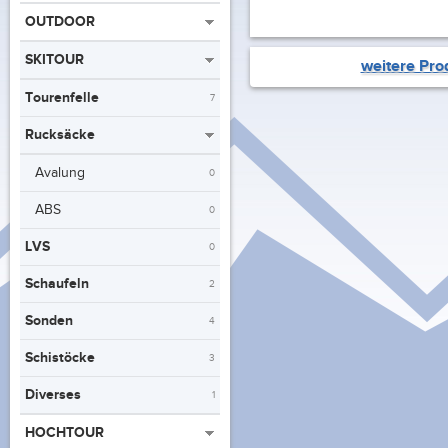
OUTDOOR
SKITOUR
weitere Pro
Tourenfelle
7
Rucksäcke
Avalung
0
ABS
0
LVS
0
Schaufeln
2
Sonden
4
Schistöcke
3
Diverses
1
HOCHTOUR