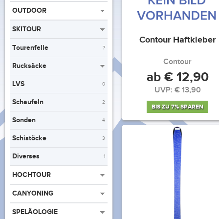
OUTDOOR
SKITOUR
Contour Haftkleber
Tourenfelle
7
Contour
Rucksäcke
ab € 12,90
LVS
0
UVP: € 13,90
Schaufeln
2
BIS ZU 7% SPAREN
Sonden
4
Schistöcke
3
Diverses
1
HOCHTOUR
CANYONING
SPELÄOLOGIE