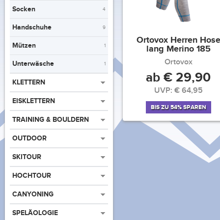
Socken
4
Handschuhe
9
Ortovox Herren Hos
Mützen
1
lang Merino 185
Ortovox
Unterwäsche
1
ab € 29,90
KLETTERN
UVP: € 64,95
EISKLETTERN
BIS ZU 54% SPAREN
TRAINING & BOULDERN
OUTDOOR
SKITOUR
HOCHTOUR
CANYONING
SPELÄOLOGIE