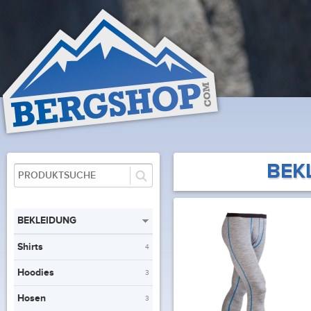
BEK
BEKLEIDUNG
Shirts
4
Hoodies
3
Hosen
3