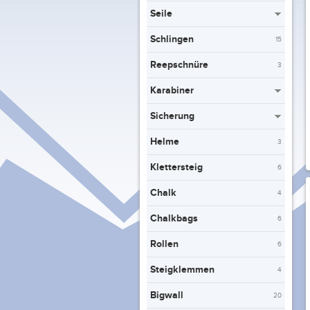
Seile
Schlingen
15
Reepschnüre
3
Karabiner
Sicherung
Helme
3
Klettersteig
6
Chalk
4
Chalkbags
6
Rollen
6
Steigklemmen
4
Bigwall
20