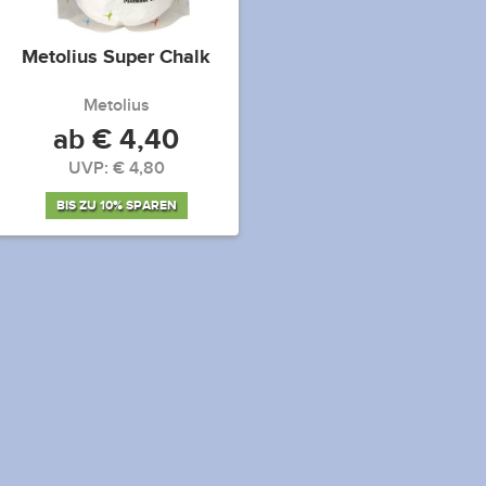
Metolius Super Chalk
Metolius
ab € 4,40
UVP: € 4,80
BIS ZU 10% SPAREN