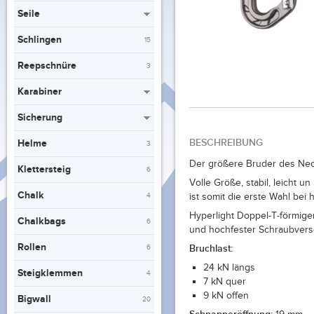
Seile
Schlingen
15
Reepschnüre
3
Karabiner
Sicherung
BESCHREIBUNG
Helme
3
Der größere Bruder des Neo
Klettersteig
6
Volle Größe, stabil, leicht u
Chalk
4
ist somit die erste Wahl bei 
Hyperlight Doppel-T-förmige
Chalkbags
6
und hochfester Schraubvers
Rollen
Bruchlast:
6
24 kN längs
Steigklemmen
4
7 kN quer
9 kN offen
Bigwall
20