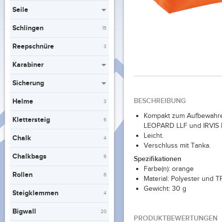
Seile
Schlingen
15
Reepschnüre
3
Karabiner
Sicherung
BESCHREIBUNG
Helme
3
Kompakt zum Aufbewahre
Klettersteig
6
LEOPARD LLF und IRVIS
Leicht.
Chalk
4
Verschluss mit Tanka.
Chalkbags
6
Spezifikationen
Farbe(n): orange
Rollen
6
Material: Polyester und 
Gewicht: 30 g
Steigklemmen
4
Bigwall
20
PRODUKTBEWERTUNGEN