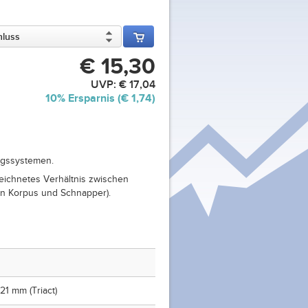
hluss
€ 15,30
UVP:
€ 17,04
10%
Ersparnis (
€ 1,74
)
ungssystemen.
zeichnetes Verhältnis zwischen
en Korpus und Schnapper).
21 mm (Triact)