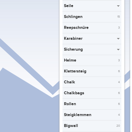
Seile
Schlingen
15
Reepschnüre
3
Karabiner
Sicherung
Helme
3
Klettersteig
6
Chalk
4
Chalkbags
6
Rollen
6
Steigklemmen
4
Bigwall
20