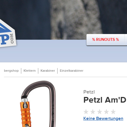
% RUNOUTS %
bergshop
Klettern
Karabiner
Einzelkarabiner
Petzl
Petzl Am'D
Keine Bewertungen