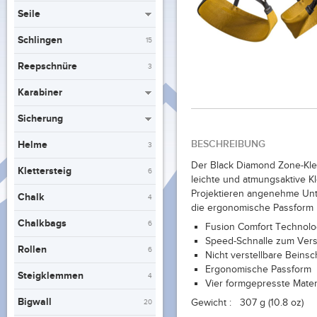
Seile
Schlingen
15
Reepschnüre
3
Karabiner
Sicherung
BESCHREIBUNG
Helme
3
Der Black Diamond Zone-Klet
Klettersteig
6
leichte und atmungsaktive Kl
Projektieren angenehme Unte
Chalk
4
die ergonomische Passform 
Chalkbags
6
Fusion Comfort Technol
Speed-Schnalle zum Vers
Rollen
6
Nicht verstellbare Beinsc
Ergonomische Passform
Steigklemmen
4
Vier formgepresste Mater
Bigwall
Gewicht :
307 g (10.8 oz)
20